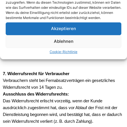
zuzugreifen. Wenn du diesen Technologien zustimmst, können wir Daten
wie das Surfverhalten oder eindeutige IDs auf dieser Website verarbeiten.
Wenn du deine Einwillligung nicht erteilst oder zurückziehst, können
6. Terminabsagen, Umbuchungen & Nichterscheinen
bestimmte Merkmale und Funktionen beeinträchtigt werden.
Umbuchung oder Stornierung ist bis spätestens 48
Stunden vor Terminbeginn kostenfrei möglich.
Akzeptieren
Bei Absage oder Nichterscheinen unter 48 Stunden vor
Beginn wird die volle Gebühr einbehalten.
Ablehnen
Bei wiederholtem Verstoß oder Missbrauch behält sich
Cookie-Richtlinie
der Anbieter vor, weitere Buchungen abzulehnen.
7. Widerrufsrecht für Verbraucher
Verbrauchern steht bei Fernabsatzverträgen ein gesetzliches
Widerrufsrecht von 14 Tagen zu.
Ausschluss des Widerrufsrechts:
Das Widerrufsrecht erlischt vorzeitig, wenn der Kunde
ausdrücklich zugestimmt hat, dass vor Ablauf der Frist mit der
Dienstleistung begonnen wird, und bestätigt hat, dass er dadurch
sein Widerrufsrecht verliert (z. B. durch Zahlung).