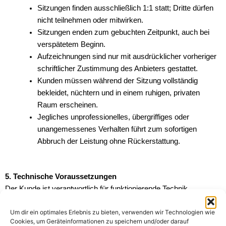
Sitzungen finden ausschließlich 1:1 statt; Dritte dürfen
nicht teilnehmen oder mitwirken.
Sitzungen enden zum gebuchten Zeitpunkt, auch bei
verspätetem Beginn.
Aufzeichnungen sind nur mit ausdrücklicher vorheriger
schriftlicher Zustimmung des Anbieters gestattet.
Kunden müssen während der Sitzung vollständig
bekleidet, nüchtern und in einem ruhigen, privaten
Raum erscheinen.
Jegliches unprofessionelles, übergriffiges oder
unangemessenes Verhalten führt zum sofortigen
Abbruch der Leistung ohne Rückerstattung.
5. Technische Voraussetzungen
Der Kunde ist verantwortlich für funktionierende Technik
(Internetverbindung, Kamera, Mikrofon) sowie eine störungsfreie
Um dir ein optimales Erlebnis zu bieten, verwenden wir Technologien wie
Umgebung. Technische Probleme auf Kundenseite berechtigen
Cookies, um Geräteinformationen zu speichern und/oder darauf
nicht zur Rückerstattung.