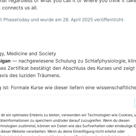
 that regardless of what you call it or where you think it ta
 connects us all.
it
Phasetoday
und wurde am 28. April 2025 veröffentlicht.
gy, Medicine and Society
higan
— nachgewiesene Schulung zu Schlafphysiologie, klini
ses Zertifikat bestätigt den Abschluss des Kurses und zeig
raxis des luziden Träumens.
ist: Formale Kurse wie dieser liefern eine wissenschaftliche
en (PDF)
dir ein optimales Erlebnis zu bieten, verwenden wir Technologien wie Cookies, 
äteinformationen zu speichern und/oder darauf zuzugreifen. Wenn du diesen
hnologien zustimmst, können wir Daten wie das Surfverhalten oder eindeutige I
 dieser Website verarbeiten. Wenn du deine Einwillligung nicht erteilst oder