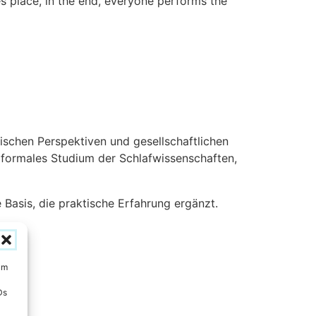
kes place, in the end, everyone performs the
schen Perspektiven und gesellschaftlichen
t formales Studium der Schlafwissenschaften,
 Basis, die praktische Erfahrung ergänzt.
um
Ds