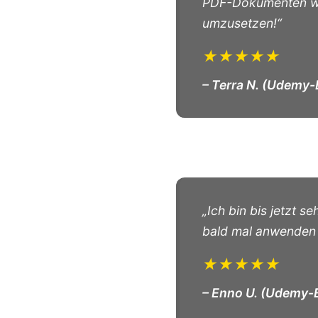
PDF-Dokumenten wird
umzusetzen!“
★★★★★
– Terra N. (Udemy
„Ich bin bis jetzt s
bald mal anwenden
★★★★★
– Enno U. (Udemy