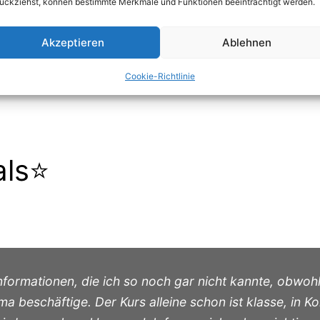
ückziehst, können bestimmte Merkmale und Funktionen beeinträchtigt werden.
Platz sichern: Klarträumen lernen
Akzeptieren
Ablehnen
Cookie-Richtlinie
als⭐
Informationen, die ich so noch gar nicht kannte, obwoh
a beschäftige. Der Kurs alleine schon ist klasse, in K