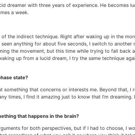
ucid dreamer with three years of experience. He becomes lu
times a week.
of the indirect technique. Right after waking up in the mor
d, or seen anything for about five seconds, I switch to anot
orming the movement, but this time while trying to fall back a
aking up from a lucid dream, I try the same technique agai
 phase state?
ut something that concerns or interests me. Beyond that, I r
y times, I find it amazing just to know that I’m dreaming. 
something that happens in the brain?
 arguments for both perspectives, but if I had to choose, I 