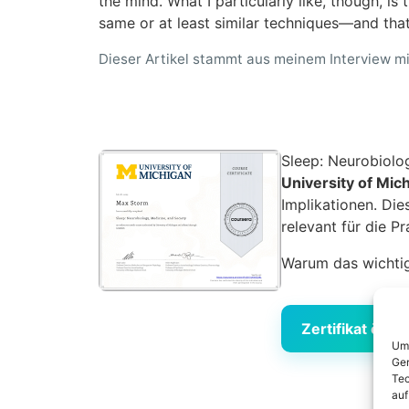
the mind. What I particularly like, though, is
same or at least similar techniques—and that
Dieser Artikel stammt aus meinem Interview m
Sleep: Neurobiolo
University of Mic
Implikationen. Die
relevant für die P
Warum das wichtig 
Zertifikat öffn
Um 
Ger
Tec
auf