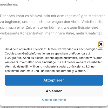
meditieren.
Dennoch kann es sinnvoll sein mit dem regelmäßigen Meditieren
zu beginnen, und das nicht nur wegen den vielen Vorteilen, die
sich nach einer Zeit einstellen können, wie zum Beispiel eine
verbesserte Konzentration, mehr innere Ruhe, mehr Kreativität
und eine optimalere Stressreduktion.
Um dir ein optimales Erlebnis zu bieten, verwenden wir Technologien wie
Um Meditation als Klartraum Technik anzuwenden, sollte man
Cookies, um Geräteinformationen zu speichern und/oder darauf
anfangen Meditation in den Alltag zu integrieren, in diesem Fall
zuzugreifen. Wenn du diesen Technologien zustimmst, können wir Daten
würde sich der Zeitpunkt vor dem Schlafen gehen am besten
wie das Surfverhalten oder eindeutige IDs auf dieser Website verarbeiten.
Wenn du deine Einwillligung nicht erteilst oder zurückziehst, können
eignen, da so auch der Schlaf positiv beeinflusst werden kann.
bestimmte Merkmale und Funktionen beeinträchtigt werden.
Zunächst kann man mit beispielsweise einer Minute beginnen und
sich anschließend kontinuierlich hocharbeiten. Wichtig ist zu
Akzeptieren
Beginn vor allem, möglichst immer am selben Ort zu meditieren
Ablehnen
(möglicherweise auf einem Kissen in einer ruhigen Ecke), alle
möglichen Ablenkungen auszuschalten und möglichst auch
Cookie-Richtlinie
immer zur gleichen Zeit zu meditieren, damit eine Angewohnheit