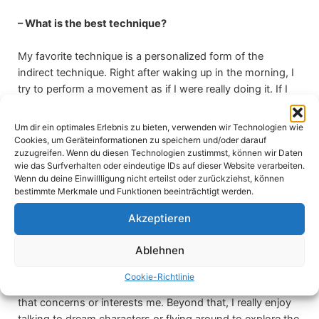
– What is the best technique?
My favorite technique is a personalized form of the
indirect technique. Right after waking up in the morning, I
try to perform a movement as if I were really doing it. If I
haven’t felt, heard, or seen anything for about five
seconds, I switch to another movement—currently, from
Um dir ein optimales Erlebnis zu bieten, verwenden wir Technologien wie
running to cycling. Again, I act as if I were really
Cookies, um Geräteinformationen zu speichern und/oder darauf
zuzugreifen. Wenn du diesen Technologien zustimmst, können wir Daten
performing the movement, but this time while trying to fall
wie das Surfverhalten oder eindeutige IDs auf dieser Website verarbeiten.
back asleep. While falling back asleep, I almost always feel
Wenn du deine Einwillligung nicht erteilst oder zurückziehst, können
a sensation of movement. After waking up from a lucid
bestimmte Merkmale und Funktionen beeinträchtigt werden.
dream, I try the same technique again, which makes it
Akzeptieren
possible to have several lucid dreams per night.
Ablehnen
– What is your favorite activity to do in the phase state?
Cookie-Richtlinie
I often train in a sport or ask the dream about something
that concerns or interests me. Beyond that, I really enjoy
talking to dream characters or flying around to explore the