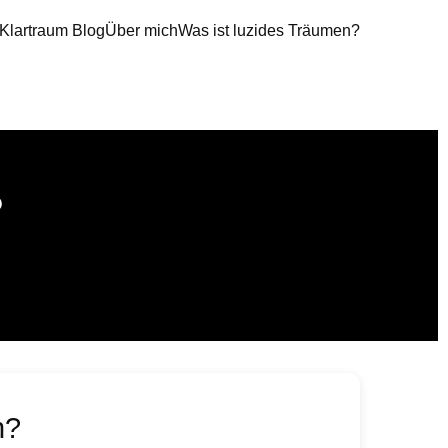
Klartraum Blog
Über mich
Was ist luzides Träumen?
?
n?