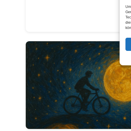
Um 
Ger
Tec
die
kön