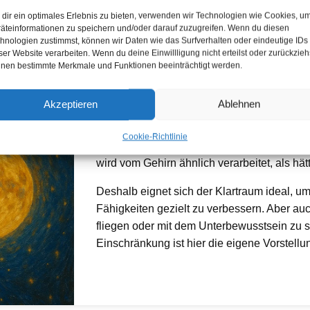
dir ein optimales Erlebnis zu bieten, verwenden wir Technologien wie Cookies, u
äteinformationen zu speichern und/oder darauf zuzugreifen. Wenn du diesen
hnologien zustimmst, können wir Daten wie das Surfverhalten oder eindeutige IDs
ser Website verarbeiten. Wenn du deine Einwillligung nicht erteilst oder zurückzieh
nen bestimmte Merkmale und Funktionen beeinträchtigt werden.
Akzeptieren
Ablehnen
Viele Menschen denken nach dem Motto: „D
Cookie-Richtlinie
luziden Träumen keinen echten Realitätsbe
wird vom Gehirn ähnlich verarbeitet, als hätt
Deshalb eignet sich der Klartraum ideal,
Fähigkeiten gezielt zu verbessern. Aber au
fliegen oder mit dem Unterbewusstsein zu s
Einschränkung ist hier die eigene Vorstellun