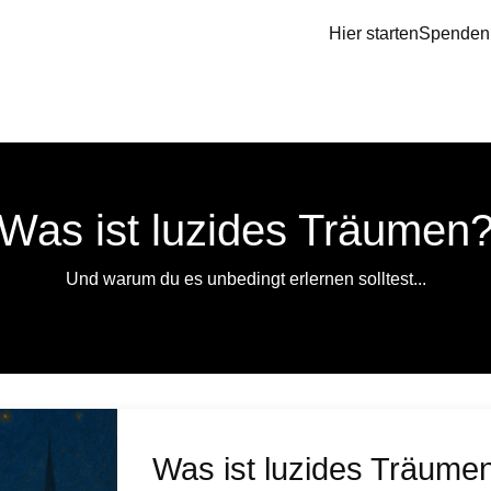
Hier starten
Spenden
Was ist luzides Träumen
Und warum du es unbedingt erlernen solltest...
Was ist luzides Träume