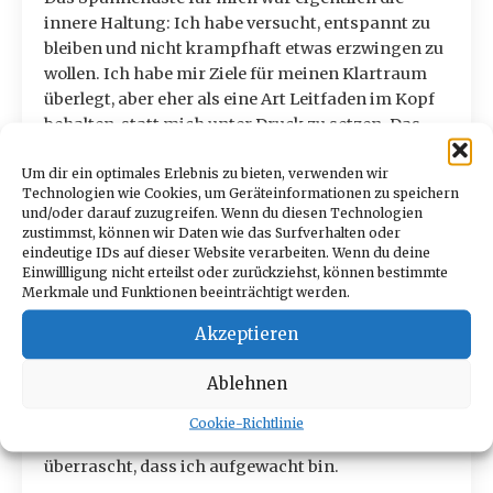
innere Haltung: Ich habe versucht, entspannt zu
bleiben und nicht krampfhaft etwas erzwingen zu
wollen. Ich habe mir Ziele für meinen Klartraum
überlegt, aber eher als eine Art Leitfaden im Kopf
behalten, statt mich unter Druck zu setzen. Das
hat die ganze Erfahrung viel leichter und
Um dir ein optimales Erlebnis zu bieten, verwenden wir
natürlicher gemacht.
Technologien wie Cookies, um Geräteinformationen zu speichern
Dann bin ich eines Nachts nach einer
und/oder darauf zuzugreifen. Wenn du diesen Technologien
zustimmst, können wir Daten wie das Surfverhalten oder
Schlafunterbrechung mit der Intention wieder
eindeutige IDs auf dieser Website verarbeiten. Wenn du deine
eingeschlafen, bei allen kommenden Erwachen
Einwillligung nicht erteilst oder zurückziehst, können bestimmte
still liegen zu bleiben und sofort die Technik
Merkmale und Funktionen beeinträchtigt werden.
auszuführen. Es muss ungefähr beim dritten
Akzeptieren
Versuch in der Nacht gewesen sein, da habe ich
mir vorgestellt, wie ich die Schwimm-Bewegung
Ablehnen
ausführe. Und plötzlich war es keine Vorstellung
mehr, ich habe das Wasser um mich herum
Cookie-Richtlinie
wirklich gespürt und gesehen. Ich war so positiv
überrascht, dass ich aufgewacht bin.