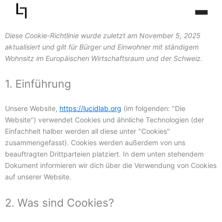
Zum
Inhalt
springen
Consent
Consent
Consent
Consent
Statisti
Marketi
Diese Cookie-Richtlinie wurde zuletzt am November 5, 2025
to
to
to
to
aktualisiert und gilt für Bürger und Einwohner mit ständigem
service
service
service
service
Wohnsitz im Europäischen Wirtschaftsraum und der Schweiz.
wordpress
google-
complianz
sonstiges
adsense
1. Einführung
Unsere Website,
https://lucidlab.org
(im folgenden: "Die
Website") verwendet Cookies und ähnliche Technologien (der
Einfachheit halber werden all diese unter "Cookies"
zusammengefasst). Cookies werden außerdem von uns
beauftragten Drittparteien platziert. In dem unten stehendem
Dokument informieren wir dich über die Verwendung von Cookies
auf unserer Website.
2. Was sind Cookies?