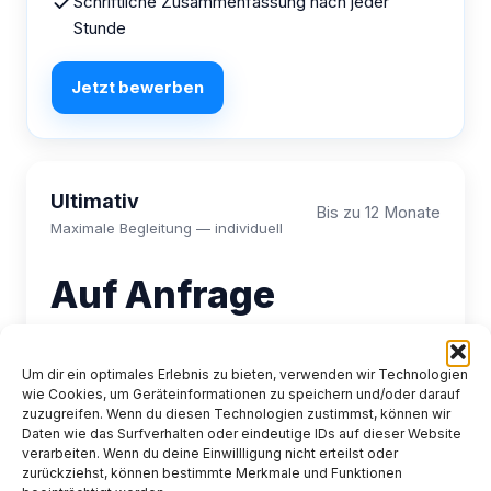
Schriftliche Zusammenfassung nach jeder
Stunde
Jetzt bewerben
Ultimativ
Bis zu 12 Monate
Maximale Begleitung — individuell
Auf Anfrage
Detaillierte schriftliche Zusammenfassungen
Um dir ein optimales Erlebnis zu bieten, verwenden wir Technologien
Intensiver schriftlicher Kontakt (z. B.
wie Cookies, um Geräteinformationen zu speichern und/oder darauf
tägliche/mehrere Kontaktwege nach Absprache)
zuzugreifen. Wenn du diesen Technologien zustimmst, können wir
Daten wie das Surfverhalten oder eindeutige IDs auf dieser Website
Flexible Coachings (zeitlich und vor Ort möglich)
verarbeiten. Wenn du deine Einwillligung nicht erteilst oder
zurückziehst, können bestimmte Merkmale und Funktionen