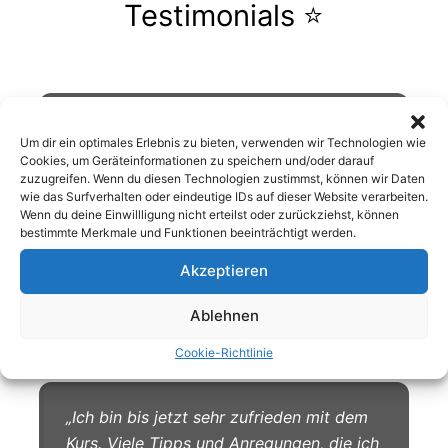
Testimonials ⭐
„Unglaublich viele Informationen, die ich
Um dir ein optimales Erlebnis zu bieten, verwenden wir Technologien wie
so noch gar nicht kannte, obwohl ich mich
Cookies, um Geräteinformationen zu speichern und/oder darauf
schon länger mit dem Thema
zuzugreifen. Wenn du diesen Technologien zustimmst, können wir Daten
wie das Surfverhalten oder eindeutige IDs auf dieser Website verarbeiten.
beschäftige.“
Wenn du deine Einwillligung nicht erteilst oder zurückziehst, können
bestimmte Merkmale und Funktionen beeinträchtigt werden.
★★★★★
Akzeptieren
– Terra N. (Udemy-Bewertung)
Ablehnen
Cookie-Richtlinie
„Ich bin bis jetzt sehr zufrieden mit dem
Kurs. Viele Tipps und Anregungen, die ich