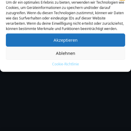
Um dir ein optimales Erlebnis zu bieten, verwenden wir Technologien wie
Cookies, um Geräteinformationen zu speichern und/oder darauf
zuzugreifen. Wenn du diesen Technologien zustimmst, können wir Daten
Kann ich den Kurs auf mehreren Geräten
wie das Surfverhalten oder eindeutige IDs auf dieser Website
nutzen?
verarbeiten. Wenn du deine Einwillligung nicht erteilst oder zurückziehst,
können bestimmte Merkmale und Funktionen beeinträchtigt werden.
Akzeptieren
Für welche Geräte ist der Kurs geeignet?
Ablehnen
Cookie-Richtlinie