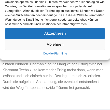
Um dir ein optimales Erlebnis zu bieten, verwenden wir Technologien wie
Das Problem ist, dass man so extrem schnell die Motivation
Cookies, um Geräteinformationen zu speichern und/oder darauf
zuzugreifen. Wenn du diesen Technologien zustimmst, können wir Daten
verlieren kann, gerade wenn man ganz am Anfang steht, und man
wie das Surfverhalten oder eindeutige IDs auf dieser Website verarbeiten.
des öfteren mit einer Technik keinen Erfolg hat. Fokussiere lieber
Wenn du deine Einwillligung nicht erteilst oder zurückziehst, können
die Motivation auf bis zu zwei Nächte in einer Woche, an denen
bestimmte Merkmale und Funktionen beeinträchtigt werden.
du im Optimalfall auch ausschlafen kannst, um dich wirklich
Akzeptieren
komplett auf die Technik konzentrieren zu können.
Ablehnen
Keine Technik ist auch eine Technik
Cookie-Richtlinie
Das mag zwar zunächt komisch klingen, lässt sich aber recht
einfach erklären. Hat man eine Zeit lang keinen Erfolg mit einer
Klartraum Technik, so kommt der Erfolg meist dann, wenn man
loslässt und sich einfach nur ins Bett legt, um sich zu erholen.
Durch die aufgelöste Anspannung, die eventuell entstanden ist,
wird der Weg für spontane luzide Träume frei gemacht.